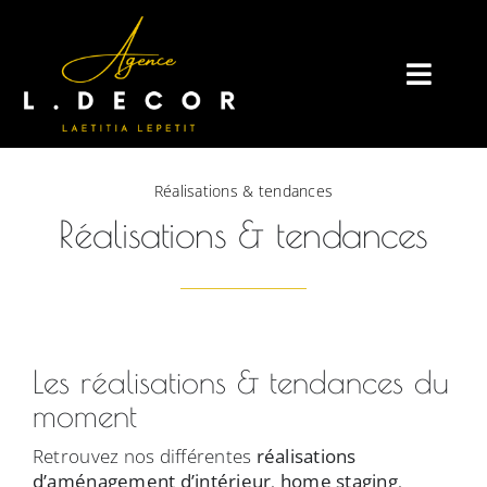
Passer
au
contenu
Toggle
Naviga
Réalisations & tendances
Réalisations & tendances
Les réalisations & tendances du
moment
Retrouvez nos différentes
réalisations
d’aménagement d’intérieur
,
home staging
,