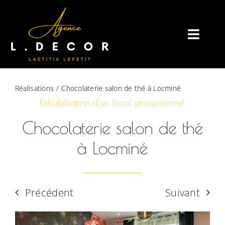
Passer
au
contenu
Toggle
Naviga
Réalisations
Chocolaterie salon de thé à Locminé
Réhabilitation d’un local professionnel
Chocolaterie salon de thé
à Locminé
Précédent
Suivant